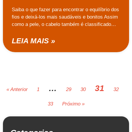
Saiba o que fazer para encontrar o equilíbrio dos
fios e deixá-los mais saudáveis e bonitos Assim
como a pele, o cabelo também é classificado…
LEIA MAIS »
…
31
« Anterior
1
29
30
32
33
Próximo »