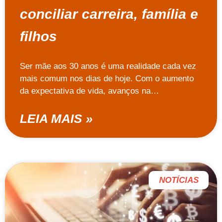
conciliar carreira, família e
filhos
Ser mãe aos 30 anos é uma realidade cada vez
mais comum nos dias de hoje. Com o aumento
da expectativa de vida, avanços na…
LEIA MAIS »
NOTÍCIAS