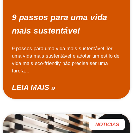
9 passos para uma vida
mais sustentável
9 passos para uma vida mais sustentável Ter
uma vida mais sustentável e adotar um estilo de
vida mais eco-friendly não precisa ser uma
tarefa…
LEIA MAIS »
NOTÍCIAS