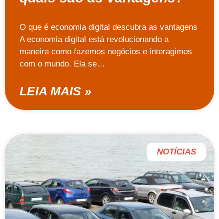
O que é economia digital descubra as vantagens
A economia digital está revolucionando a
maneira como fazemos negócios e interagimos
com o mundo. Ela se…
LEIA MAIS »
NOTÍCIAS