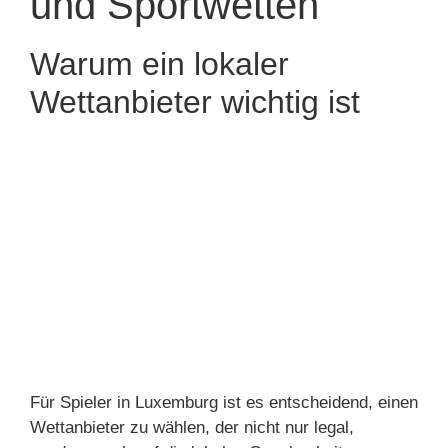
und Sportwetten
Warum ein lokaler
Wettanbieter wichtig ist
Für Spieler in Luxemburg ist es entscheidend, einen
Wettanbieter zu wählen, der nicht nur legal,