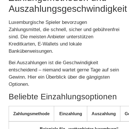
Auszahlungsgeschwindigkeit
Luxemburgische Spieler bevorzugen
Zahlungsmittel, die schnell, sicher und gebührenfrei
sind. Die meisten Anbieter unterstützen
Kreditkarten, E‑Wallets und lokale
Banküberweisungen.
Bei Auszahlungen ist die Geschwindigkeit
entscheidend – niemand wartet gerne Tage auf sein
Gewinn. Hier ein Überblick über die gängigsten
Optionen.
Beliebte Einzahlungsoptionen
Zahlungsmethode
Einzahlung
Auszahlung
G
Beispiele für „wettanbieter luxemburg“