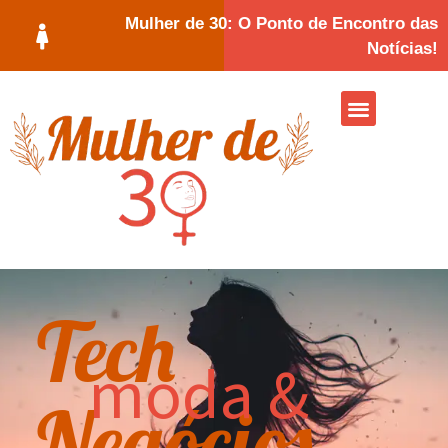
Mulher de 30: O Ponto de Encontro das
Notícias!
Tech
moda &
Negócios