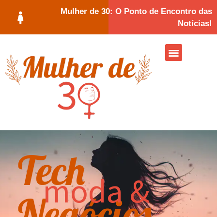
Mulher de 30: O Ponto de Encontro das
Notícias!
Tech
moda &
Negócios