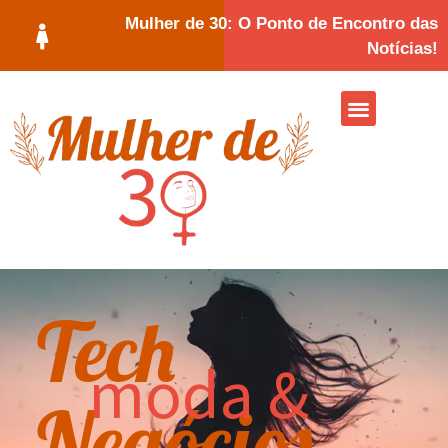
Mulher de 30: O Ponto de Encontro das
Notícias!
Tech
moda &
Negócios