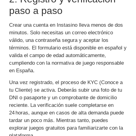
paso a paso
Crear una cuenta en Instasino lleva menos de dos
minutos. Solo necesitas un correo electrónico
válido, una contraseña segura y aceptar los
términos. El formulario está disponible en español y
valida el campo de edad automáticamente,
cumpliendo con la normativa de juego responsable
en España.
Una vez registrado, el proceso de KYC (Conoce a
tu Cliente) se activa. Deberás subir una foto de tu
DNI o pasaporte y un comprobante de domicilio
reciente. La verificación suele completarse en
24 horas, aunque en casos de alta demanda puede
tardar un poco más. Mientras tanto, puedes
explorar juegos gratuitos para familiarizarte con la
plataforma.