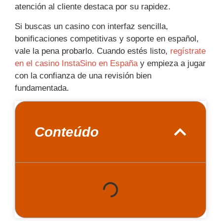
atención al cliente destaca por su rapidez.
Si buscas un casino con interfaz sencilla,
bonificaciones competitivas y soporte en español,
vale la pena probarlo. Cuando estés listo,
regístrate
en el casino InstaSino en España
y empieza a jugar
con la confianza de una revisión bien
fundamentada.
Conteúdo