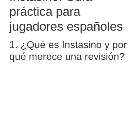
práctica para
jugadores españoles
1. ¿Qué es Instasino y por
qué merece una revisión?