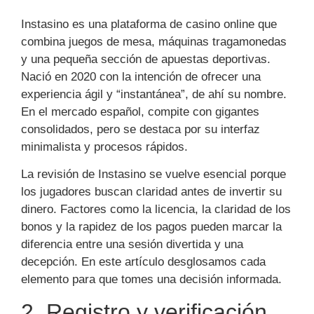
Instasino es una plataforma de casino online que
combina juegos de mesa, máquinas tragamonedas
y una pequeña sección de apuestas deportivas.
Nació en 2020 con la intención de ofrecer una
experiencia ágil y “instantánea”, de ahí su nombre.
En el mercado español, compite con gigantes
consolidados, pero se destaca por su interfaz
minimalista y procesos rápidos.
La revisión de Instasino se vuelve esencial porque
los jugadores buscan claridad antes de invertir su
dinero. Factores como la licencia, la claridad de los
bonos y la rapidez de los pagos pueden marcar la
diferencia entre una sesión divertida y una
decepción. En este artículo desglosamos cada
elemento para que tomes una decisión informada.
2. Registro y verificación