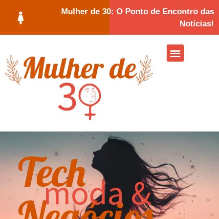
Mulher de 30: O Ponto de Encontro das
Notícias!
Tech
moda &
Negócios