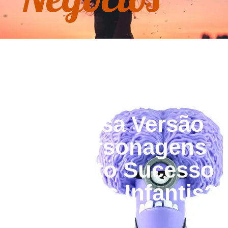
Minions Roxo: Por
Que Essa Versão
dos Personagens
Faz Tanto Sucesso
em Festas Infantis?