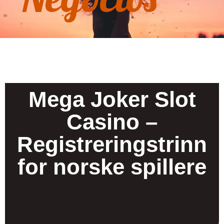
Mega Joker Slot
Casino –
Registreringstrinn
for norske spillere