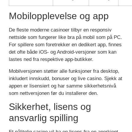
Mobilopplevelse og app
De fleste moderne casinoer tilbyr en responsiv
nettside som fungerer like bra på mobil som på PC.
For spillere som foretrekker en dedikert app, finnes
det ofte både iOS‑ og Android‑versjoner som kan
lastes ned fra respektive app‑butikker.
Mobilversjonen støtter alle funksjoner fra desktop,
inkludert innskudd, bonuser og live casino. Sjekk at
appen er lisensiert og har samme sikkerhetsnivå
som nettversjonen før du installerer den.
Sikkerhet, lisens og
ansvarlig spilling
Et pålitelig casino vil ha en lisens fra en anerkjent