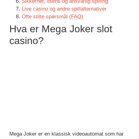
Sikkerhet, lisens og ansvarlig spilling
Live casino og andre spillalternativer
Ofte stilte spørsmål (FAQ)
Hva er Mega Joker slot
casino?
Mega Joker er en klassisk videoautomat som har