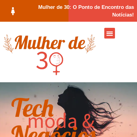
Mulher de 30: O Ponto de Encontro das
Notícias!
Tech
moda &
Negócios