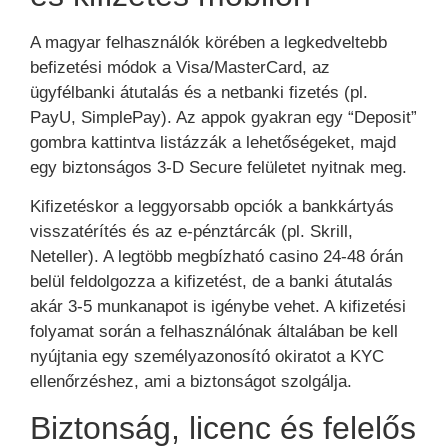
A magyar felhasználók körében a legkedveltebb
befizetési módok a Visa/MasterCard, az
ügyfélbanki átutalás és a netbanki fizetés (pl.
PayU, SimplePay). Az appok gyakran egy “Deposit”
gombra kattintva listázzák a lehetőségeket, majd
egy biztonságos 3‑D Secure felületet nyitnak meg.
Kifizetéskor a leggyorsabb opciók a bankkártyás
visszatérítés és az e‑pénztárcák (pl. Skrill,
Neteller). A legtöbb megbízható casino 24‑48 órán
belül feldolgozza a kifizetést, de a banki átutalás
akár 3-5 munkanapot is igénybe vehet. A kifizetési
folyamat során a felhasználónak általában be kell
nyújtania egy személyazonosító okiratot a KYC
ellenőrzéshez, ami a biztonságot szolgálja.
Biztonság, licenc és felelős