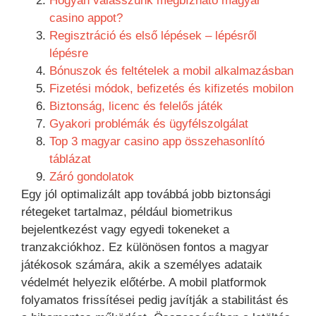
Hogyan válasszunk megbízható magyar
casino appot?
Regisztráció és első lépések – lépésről
lépésre
Bónuszok és feltételek a mobil alkalmazásban
Fizetési módok, befizetés és kifizetés mobilon
Biztonság, licenc és felelős játék
Gyakori problémák és ügyfélszolgálat
Top 3 magyar casino app összehasonlító
táblázat
Záró gondolatok
Egy jól optimalizált app továbbá jobb biztonsági
rétegeket tartalmaz, például biometrikus
bejelentkezést vagy egyedi tokeneket a
tranzakciókhoz. Ez különösen fontos a magyar
játékosok számára, akik a személyes adataik
védelmét helyezik előtérbe. A mobil platformok
folyamatos frissítései pedig javítják a stabilitást és