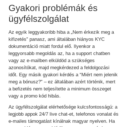
Gyakori problémák és
ügyfélszolgálat
Az egyik leggyakoribb hiba a „Nem érkezik meg a
kifizetés” panasz, ami általában hiányos KYC
dokumentáció miatt fordul elő. Ilyenkor a
leggyorsabb megoldás az, ha a support chatben
vagy az e‑mailben elküldöd a szükséges
azonosítókat, majd megkérdezed a feldolgozási
időt. Egy másik gyakori kérdés a “Miért nem jelenik
meg a bónusz?” – ez általában azért történik, mert
a befizetés nem teljesítette a minimum összeget
vagy a promo kód hibás.
Az ügyfélszolgálat elérhetősége kulcsfontosságú: a
legjobb appok 24/7 live chat‑et, telefonos vonalat és
e‑mailes támogatást kínálnak magyar nyelven. Ha