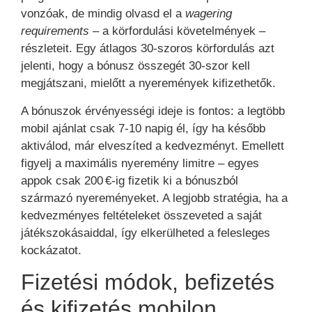
vonzóak, de mindig olvasd el a
wagering
requirements
– a körfordulási követelmények –
részleteit. Egy átlagos 30‑szoros körfordulás azt
jelenti, hogy a bónusz összegét 30-szor kell
megjátszani, mielőtt a nyeremények kifizethetők.
A bónuszok érvényességi ideje is fontos: a legtöbb
mobil ajánlat csak 7‑10 napig él, így ha később
aktiválod, már elveszíted a kedvezményt. Emellett
figyelj a maximális nyeremény limitre – egyes
appok csak 200 €-ig fizetik ki a bónuszból
származó nyereményeket. A legjobb stratégia, ha a
kedvezményes feltételeket összeveted a saját
játékszokásaiddal, így elkerülheted a felesleges
kockázatot.
Fizetési módok, befizetés
és kifizetés mobilon