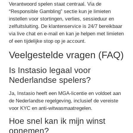
Verantwoord spelen staat centraal. Via de
“Responsible Gambling” sectie kun je limieten
instellen voor stortingen, verlies, sessieduur en
zelfuitsluiting. De klantenservice is 24/7 bereikbaar
via live chat en e‑mail en kan je helpen met limieten
of een tijdelijke stop op je account.
Veelgestelde vragen (FAQ)
Is Instasio legaal voor
Nederlandse spelers?
Ja, Instasio heeft een MGA‑licentie en voldoet aan
de Nederlandse regelgeving, inclusief de vereiste
voor KYC en anti‑witwasmaatregelen.
Hoe snel kan ik mijn winst
opnemen?