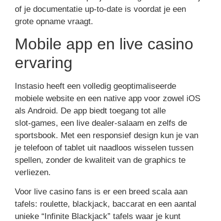
of je documentatie up‑to‑date is voordat je een
grote opname vraagt.
Mobile app en live casino
ervaring
Instasio heeft een volledig geoptimaliseerde
mobiele website en een native app voor zowel iOS
als Android. De app biedt toegang tot alle
slot‑games, een live dealer‑salaam en zelfs de
sportsbook. Met een responsief design kun je van
je telefoon of tablet uit naadloos wisselen tussen
spellen, zonder de kwaliteit van de graphics te
verliezen.
Voor live casino fans is er een breed scala aan
tafels: roulette, blackjack, baccarat en een aantal
unieke “Infinite Blackjack” tafels waar je kunt