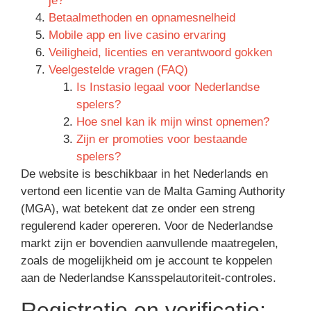
je?
Betaalmethoden en opnamesnelheid
Mobile app en live casino ervaring
Veiligheid, licenties en verantwoord gokken
Veelgestelde vragen (FAQ)
Is Instasio legaal voor Nederlandse
spelers?
Hoe snel kan ik mijn winst opnemen?
Zijn er promoties voor bestaande
spelers?
De website is beschikbaar in het Nederlands en
vertond een licentie van de Malta Gaming Authority
(MGA), wat betekent dat ze onder een streng
regulerend kader opereren. Voor de Nederlandse
markt zijn er bovendien aanvullende maatregelen,
zoals de mogelijkheid om je account te koppelen
aan de Nederlandse Kansspelautoriteit‑controles.
Registratie en verificatie: