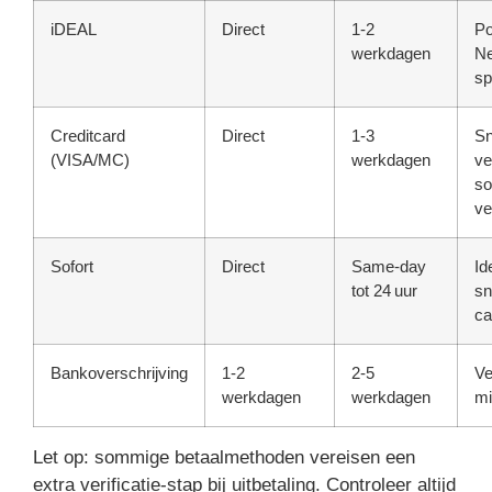
iDEAL
Direct
1‑2
Po
werkdagen
Ne
sp
Creditcard
Direct
1‑3
Sn
(VISA/MC)
werkdagen
ve
so
ve
Sofort
Direct
Same‑day
Id
tot 24 uur
sn
ca
Bankoverschrijving
1‑2
2‑5
Ve
werkdagen
werkdagen
mi
Let op: sommige betaalmethoden vereisen een
extra verificatie‑stap bij uitbetaling. Controleer altijd