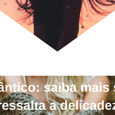
ântico: saiba mais
ressalta a delicad