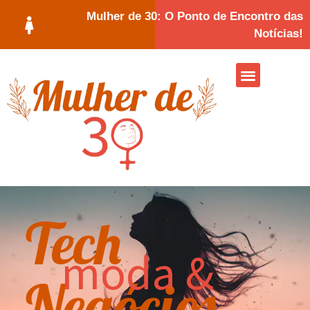
Mulher de 30: O Ponto de Encontro das
Notícias!
Tech
moda &
Negócios