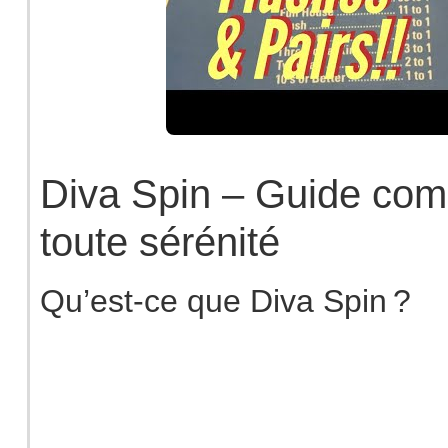
Diva Spin – Guide comp
toute sérénité
Qu’est‑ce que Diva Spin ?