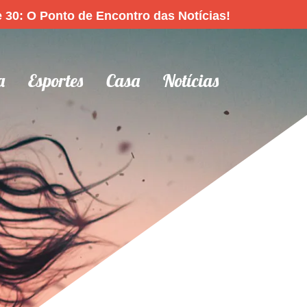
 30: O Ponto de Encontro das Notícias!
a
Esportes
Casa
Notícias