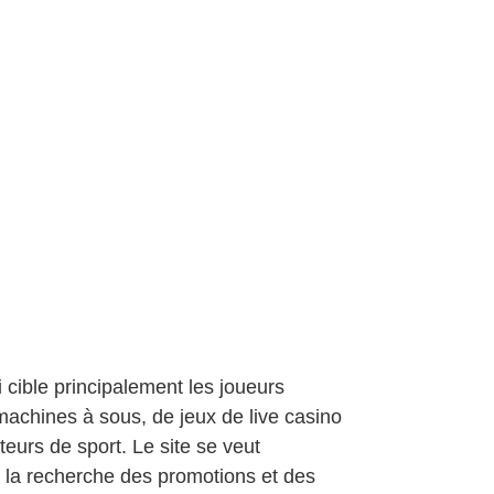
 cible principalement les joueurs
machines à sous, de jeux de live casino
eurs de sport. Le site se veut
e la recherche des promotions et des