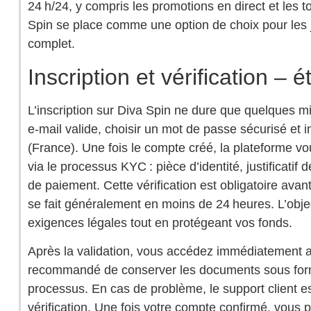
24 h/24, y compris les promotions en direct et les 
Spin se place comme une option de choix pour les 
complet.
Inscription et vérification – 
L’inscription sur Diva Spin ne dure que quelques m
e‑mail valide, choisir un mot de passe sécurisé et 
(France). Une fois le compte créé, la plateforme vo
via le processus KYC : pièce d’identité, justificati
de paiement. Cette vérification est obligatoire avant
se fait généralement en moins de 24 heures. L’objec
exigences légales tout en protégeant vos fonds.
Après la validation, vous accédez immédiatement a
recommandé de conserver les documents sous form
processus. En cas de problème, le support client est 
vérification. Une fois votre compte confirmé, vous 