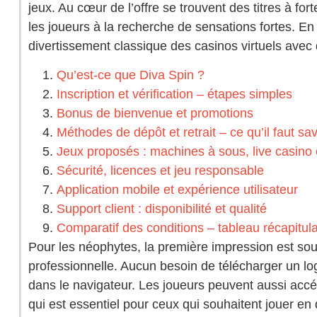
jeux. Au cœur de l’offre se trouvent des titres à fort
les joueurs à la recherche de sensations fortes. E
divertissement classique des casinos virtuels avec
Qu’est‑ce que Diva Spin ?
Inscription et vérification – étapes simples
Bonus de bienvenue et promotions
Méthodes de dépôt et retrait – ce qu’il faut sav
Jeux proposés : machines à sous, live casino e
Sécurité, licences et jeu responsable
Application mobile et expérience utilisateur
Support client : disponibilité et qualité
Comparatif des conditions – tableau récapitula
Pour les néophytes, la première impression est sou
professionnelle. Aucun besoin de télécharger un logi
dans le navigateur. Les joueurs peuvent aussi accé
qui est essentiel pour ceux qui souhaitent jouer en