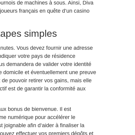
tournois de machines à sous. Ainsi, Diva
joueurs français en quête d’un casino
étapes simples
inutes. Vous devez fournir une adresse
indiquer votre pays de résidence
us demandera de valider votre identité
f de domicile et éventuellement une preuve
 de pouvoir retirer vos gains, mais elle
tif est de garantir la conformité aux
ux bonus de bienvenue. Il est
e numérique pour accélérer le
joignable afin d’aider à finaliser la
pouvez effectuer vos premiers dépôts et