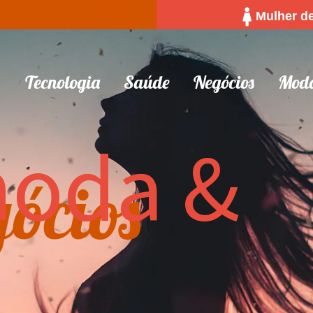
Mulher de
Tecnologia
Saúde
Negócios
Mod
oda &
ócios