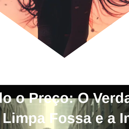
 o Preço: O Verd
Limpa Fossa e a I