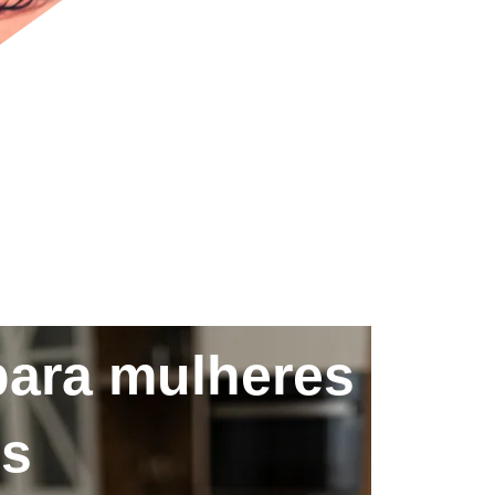
para mulheres
os