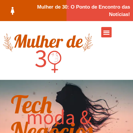
Mulher de 30: O Ponto de Encontro das
Notícias!
Tech
moda &
Negócios