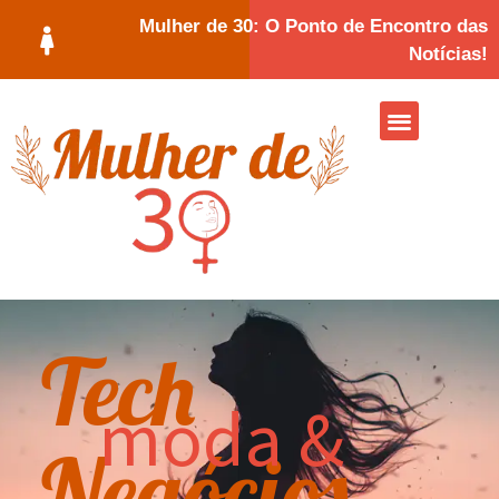
Mulher de 30: O Ponto de Encontro das
Notícias!
Tech
moda &
Negócios