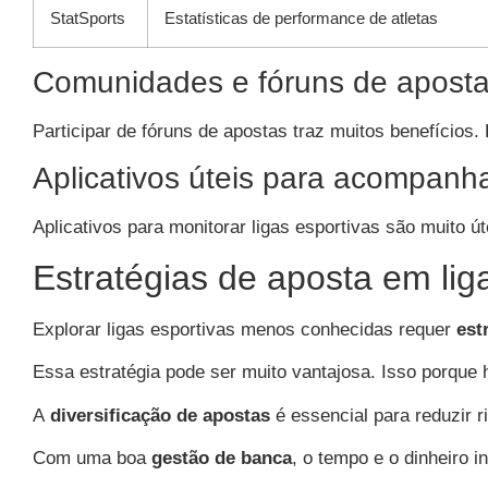
StatSports
Estatísticas de performance de atletas
Comunidades e fóruns de apost
Participar de fóruns de apostas traz muitos benefícios
Aplicativos úteis para acompanh
Aplicativos para monitorar ligas esportivas são muito út
Estratégias de aposta em li
Explorar ligas esportivas menos conhecidas requer
est
Essa estratégia pode ser muito vantajosa. Isso porque 
A
diversificação de apostas
é essencial para reduzir r
Com uma boa
gestão de banca
, o tempo e o dinheiro 