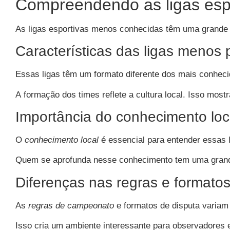
Compreendendo as ligas esp
As ligas esportivas menos conhecidas têm uma grande
Características das ligas menos 
Essas ligas têm um formato diferente dos mais conhec
A formação dos times reflete a cultura local. Isso mos
Importância do conhecimento loc
O
conhecimento local
é essencial para entender essas l
Quem se aprofunda nesse conhecimento tem uma grand
Diferenças nas regras e format
As
regras de campeonato
e formatos de disputa variam
Isso cria um ambiente interessante para observadores