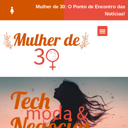
Mulher de 30: O Ponto de Encontro das
Notícias!
Tech
moda &
Negócios