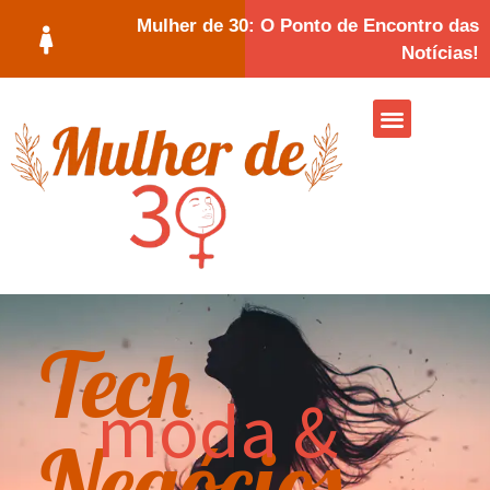
Mulher de 30: O Ponto de Encontro das
Notícias!
Tech
moda &
Negócios