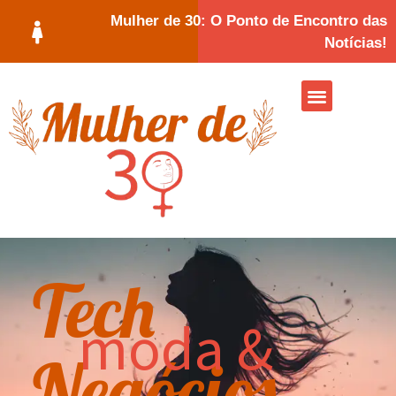
Mulher de 30: O Ponto de Encontro das
Notícias!
Tech
moda &
Negócios