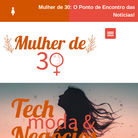
Mulher de 30: O Ponto de Encontro das
Notícias!
Tech
moda &
Negócios