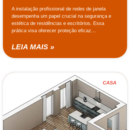
A instalação profissional de redes de janela
desempenha um papel crucial na segurança e
estética de residências e escritórios. Essa
prática visa oferecer proteção eficaz…
LEIA MAIS »
CASA