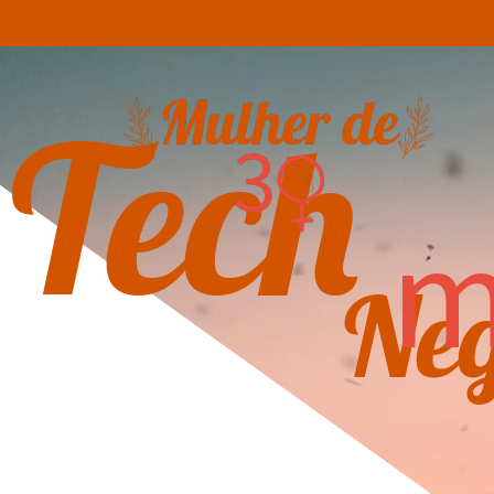
Tech
m
Neg