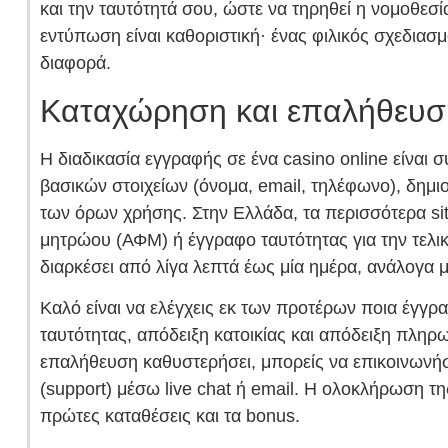
και την ταυτότητά σου, ώστε να τηρηθεί η νομοθεσ
εντύπωση είναι καθοριστική· ένας φιλικός σχεδιασ
διαφορά.
Καταχώρηση και επαλήθευσ
Η διαδικασία εγγραφής σε ένα casino online είναι
βασικών στοιχείων (όνομα, email, τηλέφωνο), δημ
των όρων χρήσης. Στην Ελλάδα, τα περισσότερα si
μητρώου (ΑΦΜ) ή έγγραφο ταυτότητας για την τελ
διαρκέσει από λίγα λεπτά έως μία ημέρα, ανάλογα 
Καλό είναι να ελέγχεις εκ των προτέρων ποια έγγ
ταυτότητας, απόδειξη κατοικίας και απόδειξη πληρ
επαλήθευση καθυστερήσει, μπορείς να επικοινωνήσ
(support) μέσω live chat ή email. Η ολοκλήρωση της
πρώτες καταθέσεις και τα bonus.