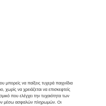
υ μπορείς να παίξεις τυχερά παιχνίδια
o, χωρίς να χρειάζεται να επισκεφτείς
σμικό που ελέγχει την τυχαιότητα των
στών μέσω ασφαλών πληρωμών. Οι