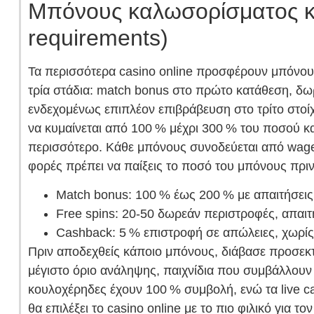
Μπόνους καλωσορίσματος κα
requirements)
Τα περισσότερα casino online προσφέρουν μπόνο
τρία στάδια: match bonus στο πρώτο κατάθεση, δωρ
ενδεχομένως επιπλέον επιβράβευση στο τρίτο στοί
να κυμαίνεται από 100 % μέχρι 300 % του ποσού κ
περισσότερο. Κάθε μπόνους συνοδεύεται από wage
φορές πρέπει να παίξεις το ποσό του μπόνους πριν
Match bonus: 100 % έως 200 % με απαιτήσεις
Free spins: 20‑50 δωρεάν περιστροφές, απαιτ
Cashback: 5 % επιστροφή σε απώλειες, χωρίς
Πριν αποδεχθείς κάποιο μπόνους, διάβασε προσεκτ
μέγιστο όριο ανάληψης, παιχνίδια που συμβάλλουν
κουλοχέρηδες έχουν 100 % συμβολή, ενώ τα live ca
θα επιλέξει το casino online με το πιο φιλικό για τ