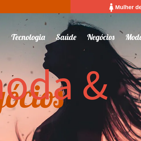
Mulher de
Tecnologia
Saúde
Negócios
Mod
oda &
ócios