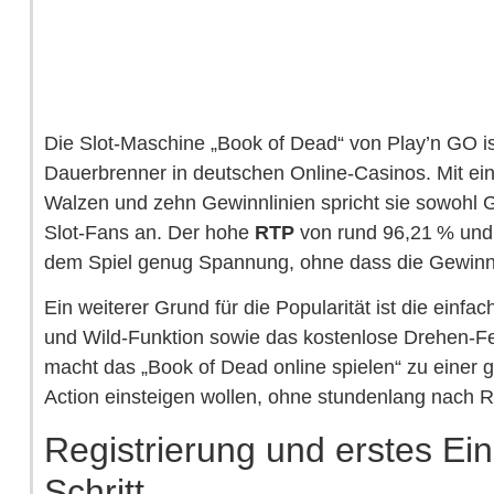
Die Slot‑Maschine „Book of Dead“ von Play’n GO ist 
Dauerbrenner in deutschen Online‑Casinos. Mit e
Walzen und zehn Gewinnlinien spricht sie sowohl G
Slot‑Fans an. Der hohe
RTP
von rund 96,21 % und d
dem Spiel genug Spannung, ohne dass die Gewinne
Ein weiterer Grund für die Popularität ist die einf
und Wild‑Funktion sowie das kostenlose Drehen‑Fea
macht das „Book of Dead online spielen“ zu einer gut
Action einsteigen wollen, ohne stundenlang nach 
Registrierung und erstes Ein
Schritt