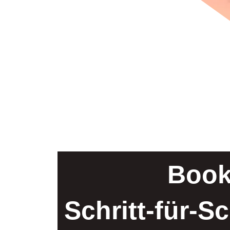
Book
Schritt‑für‑S