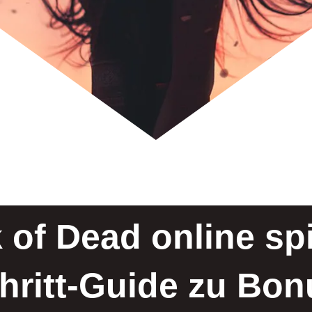
 of Dead online spi
chritt‑Guide zu Bo