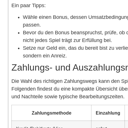
Ein paar Tipps:
Wähle einen Bonus, dessen Umsatzbedingungen
passen.
Bevor du den Bonus beanspruchst, prüfe, ob da
nicht jedes Spiel trägt zur Erfüllung bei.
Setze nur Geld ein, das du bereit bist zu verli
sondern ein Anreiz.
Zahlungs‑ und Auszahlungs
Die Wahl des richtigen Zahlungswegs kann den Spi
Folgenden findest du eine kompakte Übersicht über
und Nachteile sowie typische Bearbeitungszeiten.
Zahlungsmethode
Einzahlung