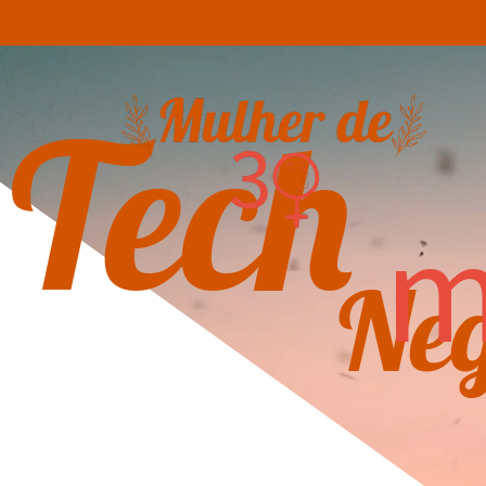
Tech
m
Neg