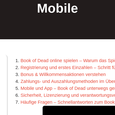
Mobile
Book of Dead online spielen – Warum das Spiel
Registrierung und erstes Einzahlen – Schritt fü
Bonus & Willkommensaktionen verstehen
Zahlungs‑ und Auszahlungsmethoden im Über
Mobile und App – Book of Dead unterwegs g
Sicherheit, Lizenzierung und verantwortungsv
Häufige Fragen – Schnellantworten zum Book