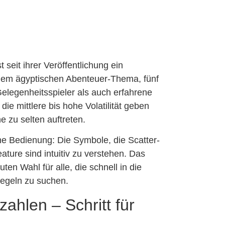
seit ihrer Veröffentlichung ein
inem ägyptischen Abenteuer‑Thema, fünf
elegenheitsspieler als auch erfahrene
ie mittlere bis hohe Volatilität geben
 zu selten auftreten.
ache Bedienung: Die Symbole, die Scatter‑
ture sind intuitiv zu verstehen. Das
en Wahl für alle, die schnell in die
Regeln zu suchen.
zahlen – Schritt für