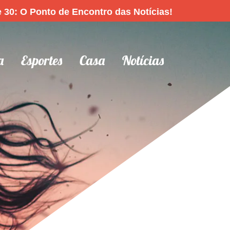
 30: O Ponto de Encontro das Notícias!
a
Esportes
Casa
Notícias