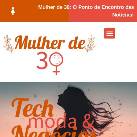
Mulher de 30: O Ponto de Encontro das
Notícias!
Tech
moda &
Negócios