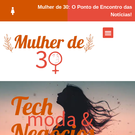
Mulher de 30: O Ponto de Encontro das
Notícias!
Tech
moda &
Negócios