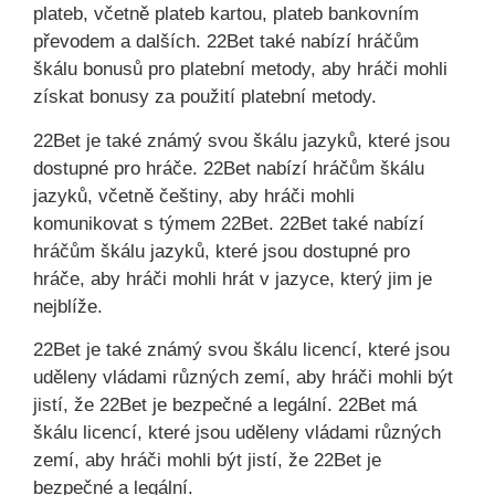
plateb, včetně plateb kartou, plateb bankovním
převodem a dalších. 22Bet také nabízí hráčům
škálu bonusů pro platební metody, aby hráči mohli
získat bonusy za použití platební metody.
22Bet je také známý svou škálu jazyků, které jsou
dostupné pro hráče. 22Bet nabízí hráčům škálu
jazyků, včetně češtiny, aby hráči mohli
komunikovat s týmem 22Bet. 22Bet také nabízí
hráčům škálu jazyků, které jsou dostupné pro
hráče, aby hráči mohli hrát v jazyce, který jim je
nejblíže.
22Bet je také známý svou škálu licencí, které jsou
uděleny vládami různých zemí, aby hráči mohli být
jistí, že 22Bet je bezpečné a legální. 22Bet má
škálu licencí, které jsou uděleny vládami různých
zemí, aby hráči mohli být jistí, že 22Bet je
bezpečné a legální.