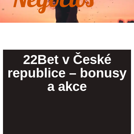
22Bet v České
republice – bonusy
a akce