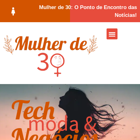
Mulher de 30: O Ponto de Encontro das
Notícias!
Tech
moda &
Negócios