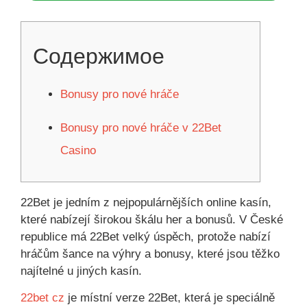
Содержимое
Bonusy pro nové hráče
Bonusy pro nové hráče v 22Bet
Casino
22Bet je jedním z nejpopulárnějších online kasín,
které nabízejí širokou škálu her a bonusů. V České
republice má 22Bet velký úspěch, protože nabízí
hráčům šance na výhry a bonusy, které jsou těžko
najítelné u jiných kasín.
22bet cz
je místní verze 22Bet, která je speciálně