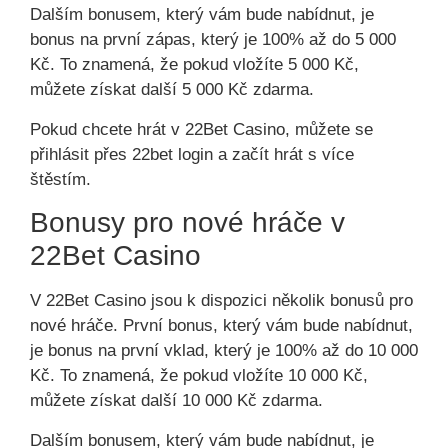
Dalším bonusem, který vám bude nabídnut, je
bonus na první zápas, který je 100% až do 5 000
Kč. To znamená, že pokud vložíte 5 000 Kč,
můžete získat další 5 000 Kč zdarma.
Pokud chcete hrát v 22Bet Casino, můžete se
přihlásit přes 22bet login a začít hrát s více
štěstím.
Bonusy pro nové hráče v
22Bet Casino
V 22Bet Casino jsou k dispozici několik bonusů pro
nové hráče. První bonus, který vám bude nabídnut,
je bonus na první vklad, který je 100% až do 10 000
Kč. To znamená, že pokud vložíte 10 000 Kč,
můžete získat další 10 000 Kč zdarma.
Dalším bonusem, který vám bude nabídnut, je