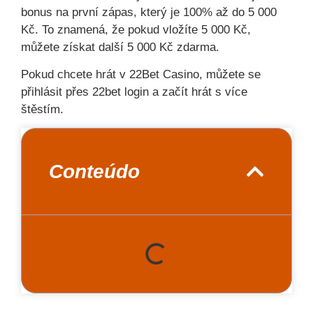
bonus na první zápas, který je 100% až do 5 000
Kč. To znamená, že pokud vložíte 5 000 Kč,
můžete získat další 5 000 Kč zdarma.
Pokud chcete hrát v 22Bet Casino, můžete se
přihlásit přes 22bet login a začít hrát s více
štěstím.
Conteúdo