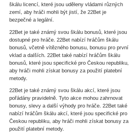
škálu licencí, které jsou uděleny vládami různých
zemí, aby hráči mohli být jistí, že 22Bet je
bezpečné a legální.
22Bet je také známý svou škálu bonusů, které jsou
dostupné pro hráče. 22Bet nabízí hráčům škálu
bonusů, včetně vítězného bonusu, bonusu pro první
vklad a dalších. 22Bet také nabízí hráčům škálu
bonusů, které jsou specifické pro Českou republiku,
aby hráči mohli získat bonusy za použití platební
metody.
22Bet je také známý svou škálu akcí, které jsou
pořádány pravidelně. Tyto akce mohou zahrnovat
bonusy, slevy a další výhody pro hráče. 22Bet také
nabízí hráčům škálu akcí, které jsou specifické pro
Českou republiku, aby hráči mohli získat bonusy za
použití platební metody.