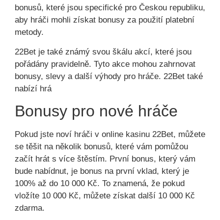
bonusů, které jsou specifické pro Českou republiku,
aby hráči mohli získat bonusy za použití platební
metody.
22Bet je také známý svou škálu akcí, které jsou
pořádány pravidelně. Tyto akce mohou zahrnovat
bonusy, slevy a další výhody pro hráče. 22Bet také
nabízí hrá
Bonusy pro nové hráče
Pokud jste noví hráči v online kasinu 22Bet, můžete
se těšit na několik bonusů, které vám pomůžou
začít hrát s více štěstím. První bonus, který vám
bude nabídnut, je bonus na první vklad, který je
100% až do 10 000 Kč. To znamená, že pokud
vložíte 10 000 Kč, můžete získat další 10 000 Kč
zdarma.