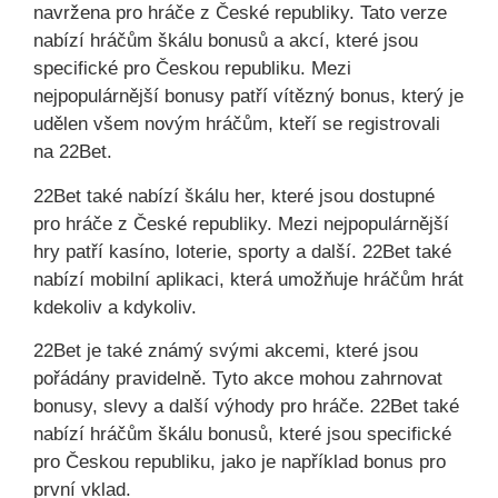
navržena pro hráče z České republiky. Tato verze
nabízí hráčům škálu bonusů a akcí, které jsou
specifické pro Českou republiku. Mezi
nejpopulárnější bonusy patří vítězný bonus, který je
udělen všem novým hráčům, kteří se registrovali
na 22Bet.
22Bet také nabízí škálu her, které jsou dostupné
pro hráče z České republiky. Mezi nejpopulárnější
hry patří kasíno, loterie, sporty a další. 22Bet také
nabízí mobilní aplikaci, která umožňuje hráčům hrát
kdekoliv a kdykoliv.
22Bet je také známý svými akcemi, které jsou
pořádány pravidelně. Tyto akce mohou zahrnovat
bonusy, slevy a další výhody pro hráče. 22Bet také
nabízí hráčům škálu bonusů, které jsou specifické
pro Českou republiku, jako je například bonus pro
první vklad.